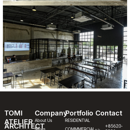
TOMI
Company
Portfolio
Contact
ATELIER
About Us
RESIDENTIAL
ARCHITECT
+85620-
News
COMMMERCIAL