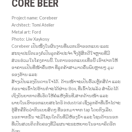
CORE BEER
Project name: Corebeer
Architect: Tomi Atelier
Metal art: Ford
Photo: Liw Xaykosy
Corebeer ເປັນໜຶ່ງໃນຜົນງານທີ່ພວກເຮົາອອກແບບ ແລະ
ສະຖາປະນິກເອງກໍ່ເປັນລູກຄ້າປະຈຳ ຈຶ່ງຮູ້ສຶກດີໃຈຫຼາຍທີ່ມີ
ສ່ວນຮ່ວມໃນໂຄງການນີ້.
ໃນການອອກແບບເທື່ອນີ້ ເຮົາຢາກໃຫ້
ອາຄານເປັນທີ່ໜ້າຄົ້ນຫາ ທີ່ລູກຄ້າສາມາດຄົ້ນພົບຫຼາຍໆ ມຸມ
ຂອງຮ້ານ ແລະ
ສ້າງເປັນແຮງບັນດານໃຈໄດ້.
ດ້ານໜ້າຈະເປັນຮົ້ວເຫຼັກສີດຳ ແລະ
ກ່ອນຈະເຂົ້າໄປຮ້ານກໍ່ຈະໄດ້ຜ່ານ Box, ທີ່ເຂົ້າໄປແລ້ວ ສຳພັດໄດ້
ເຖິງບັນຍາກາດທີ່ເຮັດໃຫ້ຄໍແຫ້ງທັນທີ,
ສາກດ້ານໜ້າ ແລະ
ພາຍໃນເຮົາອອກແບບສະໄຕຣ໌ industrial ເຊິ່ງລູກຄ້າທີ່ເຂົ້າໄປຈະ
ຮູ້ສຶກຄືກັບວ່າກິນເບຍສົດໆ ທີ່ອອກມາຈາກ tap ໂດຍກົງເລີຍ.
ນອກຈາກນັ້ນ ຈະມີໂຊນໃຕດິນທີ່ມີຫ້ອງນ້ຳ ແລະ ໂຊນດ້ານນອກ
ທີ່ເປັນສວນຕິດກັບຄອງທີ່ມີແຜນຈະຂະຫຍາຍໃນອານາຄົດອີກ
ດ້ວຍ